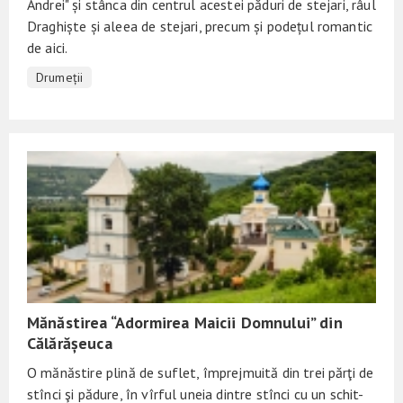
Andrei" și stânca din centrul acestei păduri de stejari, râul
Draghiște și aleea de stejari, precum și podețul romantic
de aici.
Drumeții
Mănăstirea “Adormirea Maicii Domnului” din
Călărășeuca
O mănăstire plină de suflet, împrejmuită din trei părţi de
stînci şi pădure, în vîrful uneia dintre stînci cu un schit-