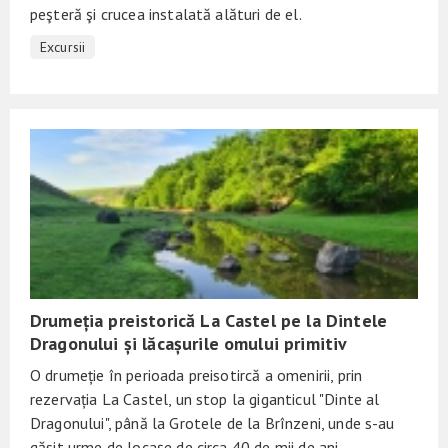
peşteră şi crucea instalată alături de el.
Excursii
Drumeția preistorică La Castel pe la Dintele
Dragonului și lăcașurile omului primitiv
O drumeție în perioada preisotircă a omenirii, prin
rezervația La Castel, un stop la giganticul "Dinte al
Dragonului", până la Grotele de la Brînzeni, unde s-au
găsit urme de locașe de circa 40 de mii de ani.