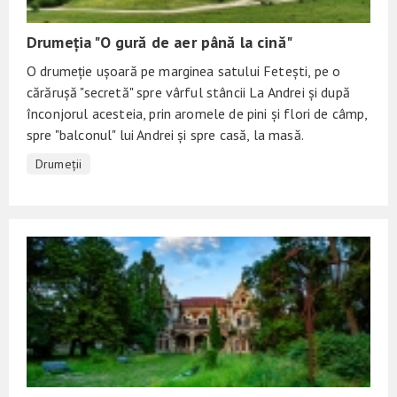
Drumeția "O gură de aer până la cină"
O drumeție ușoară pe marginea satului Fetești, pe o
cărărușă "secretă" spre vârful stâncii La Andrei și după
înconjorul acesteia, prin aromele de pini și flori de câmp,
spre "balconul" lui Andrei și spre casă, la masă.
Drumeții