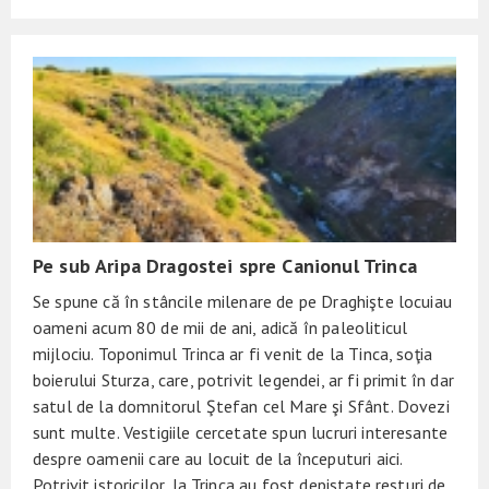
Pe sub Aripa Dragostei spre Canionul Trinca
Se spune că în stâncile milenare de pe Draghişte locuiau
oameni acum 80 de mii de ani, adică în paleoliticul
mijlociu. Toponimul Trinca ar fi venit de la Tinca, soţia
boierului Sturza, care, potrivit legendei, ar fi primit în dar
satul de la domnitorul Ştefan cel Mare şi Sfânt. Dovezi
sunt multe. Vestigiile cercetate spun lucruri interesante
despre oamenii care au locuit de la începuturi aici.
Potrivit istoricilor, la Trinca au fost depistate resturi de