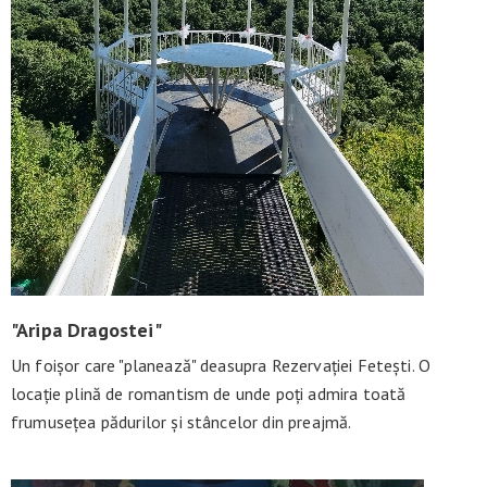
"Aripa Dragostei"
Un foișor care "planează" deasupra Rezervației Fetești. O
locație plină de romantism de unde poți admira toată
frumusețea pădurilor și stâncelor din preajmă.