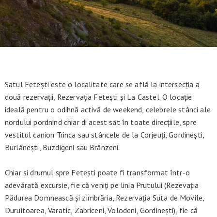
Satul Fetești este o localitate care se află la intersecția a
două rezervații, Rezervația Fetești și La Castel. O locație
ideală pentru o odihnă activă de weekend, celebrele stânci ale
nordului pordnind chiar di acest sat în toate direcțiile, spre
vestitul canion Trinca sau stâncele de la Corjeuți, Gordinești,
Burlănești, Buzdigeni sau Brânzeni.
Chiar și drumul spre Fetești poate fi transformat într-o
adevărată excursie, fie că veniți pe linia Prutului (Rezevația
Pădurea Domnească și zimbrăria, Rezervația Suta de Movile,
Duruitoarea, Varatic, Zabriceni, Volodeni, Gordinești), fie că