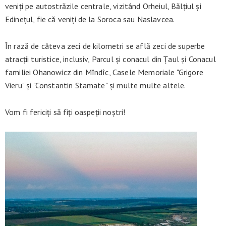
veniți pe autostrăzile centrale, vizitând Orheiul, Bălțiul și
Edinețul, fie că veniți de la Soroca sau Naslavcea.
În rază de câteva zeci de kilometri se află zeci de superbe
atracții turistice, inclusiv, Parcul și conacul din Țaul și Conacul
familiei Ohanowicz din Mîndîc, Casele Memoriale "Grigore
Vieru" și "Constantin Stamate" și multe multe altele.
Vom fi fericiți să fiți oaspeții noștri!