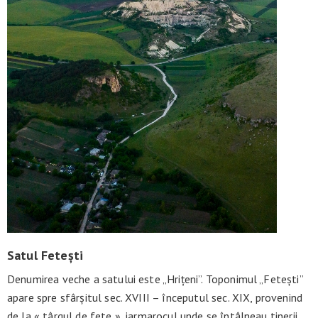
Satul Fetești
Denumirea veche a satului este „Hrițeni”. Toponimul „Fetești”
apare spre sfârșitul sec. XVIII – începutul sec. XIX, provenind
de la « târgul de fete », iarmarocul unde se întâlneau tinerii